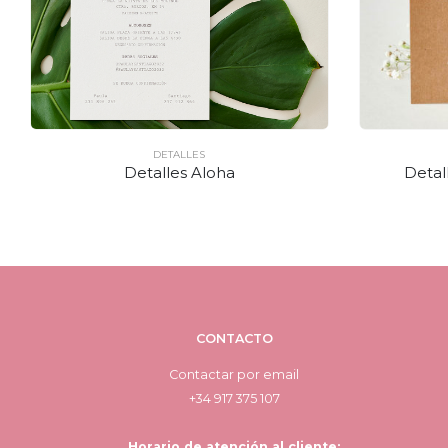
DETALLES
Detalles Aloha
Detal
CONTACTO
Contactar por email
+34 917 375 107
Horario de atención al cliente: