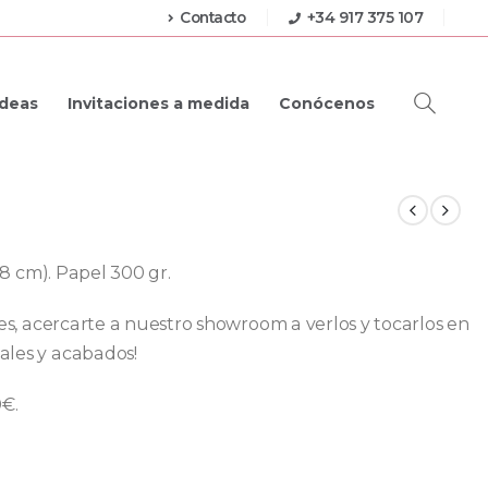
Contacto
+34 917 375 107
Ideas
Invitaciones a medida
Conócenos
4,8 cm). Papel 300 gr.
res, acercarte a nuestro showroom a verlos y tocarlos en
ales y acabados!
0€.