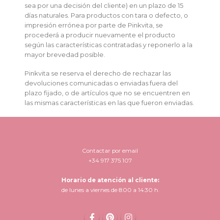
sea por una decisión del cliente) en un plazo de 15
días naturales. Para productos con tara o defecto, o
impresión errónea por parte de Pinkvita, se
procederá a producir nuevamente el producto
según las características contratadas y reponerlo a la
mayor brevedad posible.
Pinkvita se reserva el derecho de rechazar las
devoluciones comunicadas o enviadas fuera del
plazo fijado, o de artículos que no se encuentren en
las mismas características en las que fueron enviadas.
Contactar por email
+34 917 375 107
Horario de atención al cliente:
de lunes a viernes de 8:00 a 14:30 h.