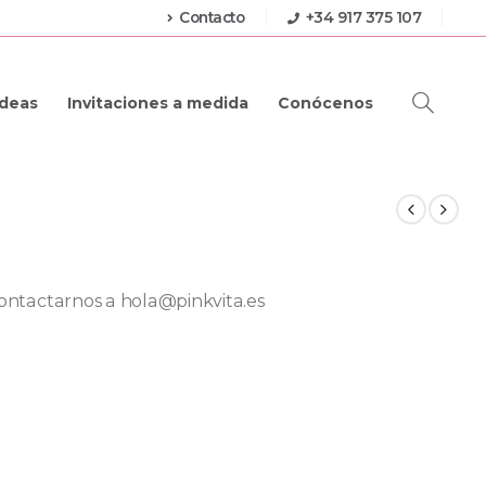
Contacto
+34 917 375 107
Ideas
Invitaciones a medida
Conócenos
 contactarnos a hola@pinkvita.es