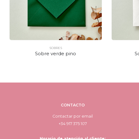
SOBRES
Sobre verde pino
S
CONTACTO
Contactar por email
+34 917 375 107
Horario de atención al cliente: