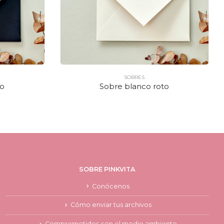
SOBRES
ro
Sobre blanco roto
SOBRE PINKVITA
Conócenos
Cómo enviar tus archivos
Comprometidos con el medio ambiente