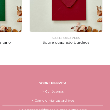
SOBRES-CUADRADOS
e pino
Sobre cuadrado burdeos
SOBRE PINKVITA
Conócenos
Cómo enviar tus archivos
Comprometidos con el medio ambiente