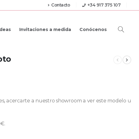
Contacto
+34 917 375 107
Ideas
Invitaciones a medida
Conócenos
oto
eres, acercarte a nuestro showroom a ver este modelo u
0€.