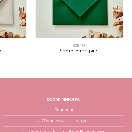
SOBRES
o
Sobre verde pino
SOBRE PINKVITA
Conócenos
Cómo enviar tus archivos
Comprometidos con el medio ambiente