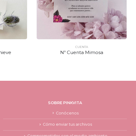
CUENTA
nieve
Nº Cuenta Mimosa
SOBRE PINKVITA
Conócenos
Cómo enviar tus archivos
Comprometidos con el medio ambiente