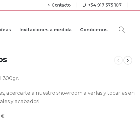
Contacto
+34 917 375 107
Ideas
Invitaciones a medida
Conócenos
os
l 300gr.
res, acercarte a nuestro showroom a verlas y tocarlas en
ales y acabados!
0€.