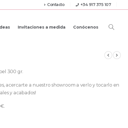
Contacto
+34 917 375 107
Ideas
Invitaciones a medida
Conócenos
pel 300 gr.
res, acercarte a nuestro showroom a verlo y tocarlo en
ales y acabados!
0€.